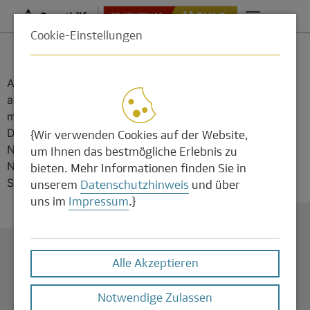
Cookie-Einstellungen
Martin Reimer
Als früherer Radsport-Profi biete ich mit meinem Team
aus ehemaligen und aktiven Leistungssportlern
maßgeschneiderte Finanzlösungen für Sportler/-innen.
Dabei bleiben wir immer leistungsorientiert! In unserem
{Wir verwenden Cookies auf der Website,
Netzwerk im Profi- und Amateursport bringen wir den
um Ihnen das bestmögliche Erlebnis zu
Nachwuchs, Olympiamedaillengewinner/-innen und die
bieten. Mehr Informationen finden Sie in
Sportbranche zusammen.
unserem
Datenschutzhinweis
und über
uns im
Impressum
.}
Datenschutz
Impressum
Cookies bearbeiten
Alle Akzeptieren
© 2025 Deutsche Vermögensberatung AG
Notwendige Zulassen